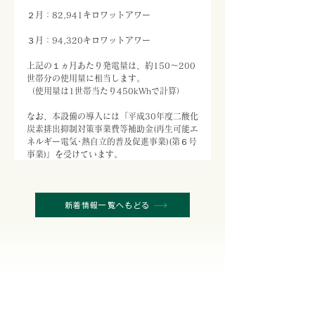
２月：82,941キロワットアワー
３月：94,320キロワットアワー
上記の１ヵ月あたり発電量は、約150～200
世帯分の使用量に相当します。
（使用量は1世帯当たり450kWhで計算）
なお、本設備の導入には「平成30年度二酸化
炭素排出抑制対策事業費等補助金(再生可能エ
ネルギー電気･熱自立的普及促進事業)(第６号
事業)」を受けています。
新着情報一覧へもどる