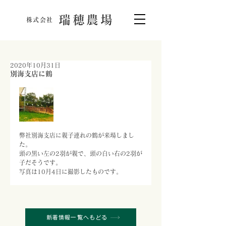
瑞穂農場
株式会社
2020年10月31日
別海支店に鶴
弊社別海支店に親子連れの鶴が来場しまし
た。
頭の黒い左の2羽が親で、頭の白い右の2羽が
子だそうです。
写真は10月4日に撮影したものです。
新着情報一覧へもどる