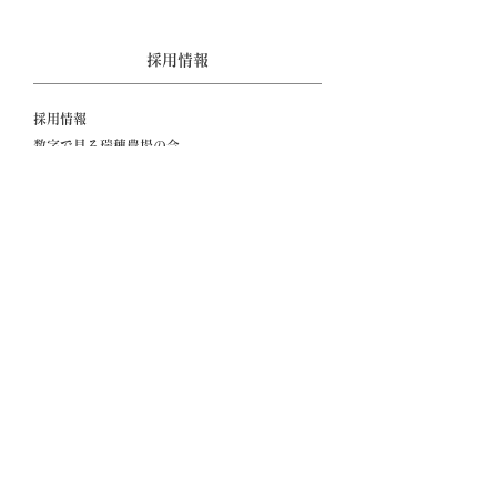
採用情報
採用情報
数字で見る瑞穂農場の今
社員が語る瑞穂農場の魅力
採用実績
募集要項
中途採用
Copyright © 2016 MIZUHO FARM Co.,Ltd. All rights
reserrved.