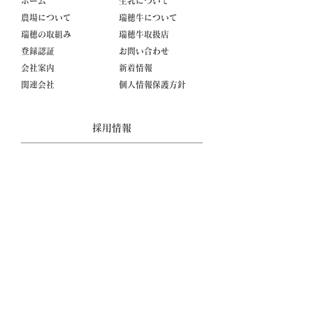
ホーム
生乳について
農場について
瑞穂牛について
瑞穂の取組み
瑞穂牛取扱店
登録認証
お問い合わせ
会社案内
新着情報
関連会社
個人情報保護方針
採用情報
採用情報
数字で見る瑞穂農場の今
社員が語る瑞穂農場の魅力
採用実績
募集要項
中途採用
Copyright © 2016 MIZUHO FARM Co.,Ltd. All rights