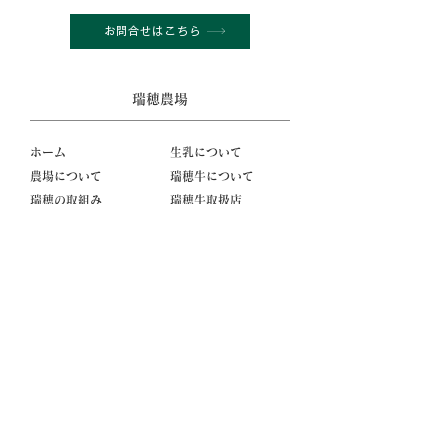
お問合せはこちら
瑞穂農場
ホーム
生乳について
農場について
瑞穂牛について
瑞穂の取組み
瑞穂牛取扱店
登録認証
お問い合わせ
会社案内
新着情報
関連会社
個人情報保護方針
採用情報
採用情報
数字で見る瑞穂農場の今
社員が語る瑞穂農場の魅力