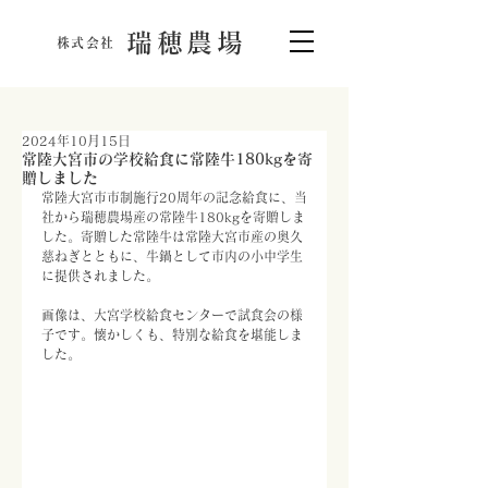
瑞穂農場
株式会社
2024年10月15日
常陸大宮市の学校給食に常陸牛180kgを寄
贈しました
常陸大宮市市制施行20周年の記念給食に、当
社から瑞穂農場産の常陸牛180kgを寄贈しま
した。寄贈した常陸牛は常陸大宮市産の奥久
慈ねぎとともに、牛鍋として市内の小中学生
に提供されました。
画像は、大宮学校給食センターで試食会の様
子です。懐かしくも、特別な給食を堪能しま
した。