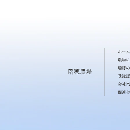
ホーム
農場に
瑞穂の
瑞穂農場
登録認
会社案
関連会