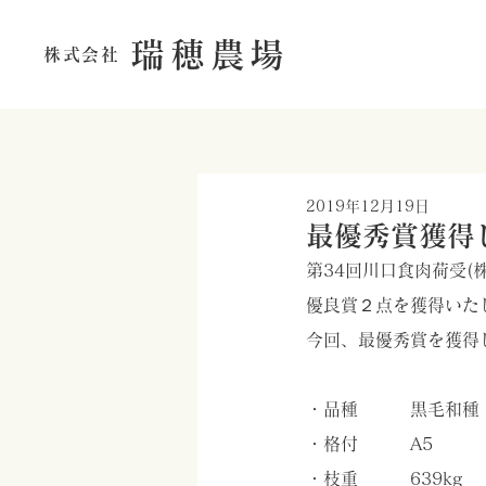
瑞穂農場
株式会社
2019年12月19日
最優秀賞獲得
第34回川口食肉荷受
優良賞２点を獲得いた
今回、最優秀賞を獲得
・品種　　　黒毛和種
・格付　　　A5
・枝重　　　639kg