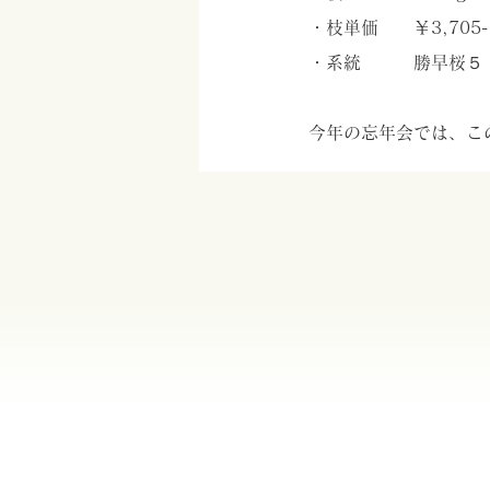
・枝単価　　￥3,705-
・系統　　　勝早桜５
今年の忘年会では、こ