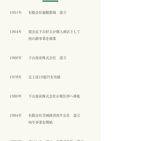
1951年
有限会社瑞穂農場 設立
1964年
現会長下山好夫が個人商店として
肉の卸事業を創業
1966年
下山畜産株式会社 設立
1978年
売上高10億円を突破
1980年
下山畜産株式会社が現住所へ移転
1984年
有限会社茨城経済肉牛公社 設立
肉牛事業を開始