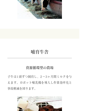
哺育牛舎
資源循環型の農場
子牛は1頭ずつ飼育し、2〜3ヶ月間ミルクを与
えます。ロボット哺乳機を導入し作業効率化と
事故軽減を図ります。