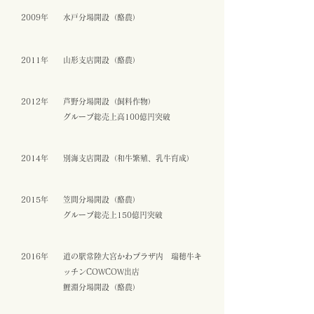
2009年
水戸分場開設（酪農）
2011年
山形支店開設（酪農）
2012年
芦野分場開設（飼料作物）
グループ総売上高100億円突破
2014年
別海支店開設（和牛繁殖、乳牛育成）
2015年
笠間分場開設（酪農）
グループ総売上150億円突破
2016年
道の駅常陸大宮かわプラザ内 瑞穂牛キ
ッチンCOWCOW出店
鯉淵分場開設（酪農）