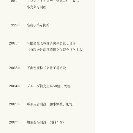
1991年
フロンティアロード株式会社 設立
小売業を開始
1999年
酪農事業を開始
2001年
有限会社​茨城経済肉牛公社と合併
​（有限会社瑞穂農場を存続会社とする）
2003年
下山畜産株式会社工場増設
2004年
グループ総売上高50億円突破
2005年
那須支店開設（和牛繁殖、肥育）
2007年
加須農場開設（飼料作物）