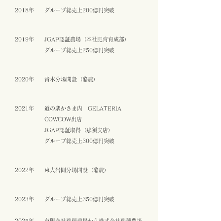
2018年
グループ総売上200億円突破
2019年
JGAP認証農場（本社肥育育成部）
グループ総売上250億円突破
2020年
​青木分場開設（酪農）
2021年
道の駅かさま内 GELATERIA
COWCOW出店
JGAP認証取得（那須支店）
グループ総売上300億円突破
2022年
​東大岩間分場開設（酪農）
2023年
グループ総売上350億円突破
2025年
​有限会社瑞穂農場から株式会社瑞穂農場