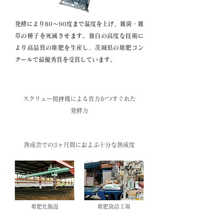
発酵により80～90度まで温度を上げ、雑菌・雑
草の種子を死滅させます。独自の高度な技術に
より高品質の堆肥を生産し、茨城県の堆肥コン
クールで最優秀賞を受賞しています。
特長1
スクリュー撹拌機による省力かつすぐれた
発酵力
特長2
熟成舎での3ヶ月間におよぶ十分な熟成度
堆肥化施設
堆肥袋詰工場