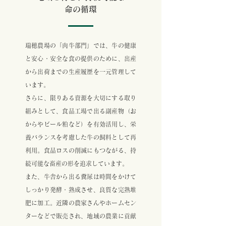
命の循環
瑞穂農場の「肉牛部門」では、牛の健康
と安心・安全な食の提供のために、出産
から出荷までの生産履歴を一元管理して
います。
さらに、限りある資源を大切にする取り
組みとして、食品工場で出る副産物（お
からやビール粕など）を有効活用し、栄
養バランスを考慮した牛の飼料として再
利用。食品ロスの削減にもつながる、持
続可能な畜産の形を追求しています。
また、牛舎から出る糞尿は時間をかけて
しっかり発酵・熟成させ、良質な完熟堆
肥に加工。近隣の農家さんやホームセン
ターなどで販売され、地域の農業に貢献