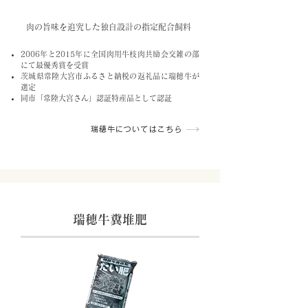
特長3
肉の旨味を追究した独自設計の指定配合飼料 ​
2006年と2015年に全国肉用牛枝肉共励会交雑の部
にて最優秀賞を受賞
茨城県常陸大宮市ふるさと納税の返礼品に瑞穂牛が
選定
同市「常陸大宮さん」認証特産品として認証
瑞穂牛についてはこちら
瑞穂牛糞堆肥